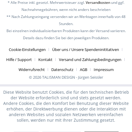
TALISMAN DESIGN - schmückt dich!
* Alle Preise inkl. gesetzl. Mehrwertsteuer zzgl.
Versandkosten
und ggf.
Nachnahmegebühren, wenn nicht anders beschrieben
Hole auch du dir dein ganz besonderes Stück
** Nach Zahlungseingang versenden wir an Werktagen innerhalb von 48
Stadtgeschichte und Individualität.
Stunden.
Bei einzelnen individualisierbaren Produkten kann der Versand variieren.
TALISMAN DESIGN steht für Glück, Zufriedenheit,
Details dazu finden Sie bei den jeweiligen Produkten.
Tradition und regionale Verbundenheit.
Cookie-Einstellungen
Über uns / Unsere Spendeninititativen
Hilfe / Support
Kontakt
Versand und Zahlungsbedingungen
Widerrufsrecht
Datenschutz
AGB
Impressum
© 2026 TALISMAN DESIGN - Jürgen Seissler
Diese Website benutzt Cookies, die für den technischen Betrieb
der Website erforderlich sind und stets gesetzt werden.
Andere Cookies, die den Komfort bei Benutzung dieser Website
erhöhen, der Direktwerbung dienen oder die Interaktion mit
anderen Websites und sozialen Netzwerken vereinfachen
sollen, werden nur mit Ihrer Zustimmung gesetzt.