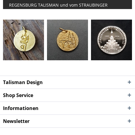
REGENSBURG TALISMAN und vom STRAUBINGER
RATHAUSTALER für soziale und kulturelle Zwecke in der
jeweiligen Region.
Unsere Spendeninitiativen:
Für jeden verkauften STRAUBING TALISMAN spenden wir
10 € an "Freude durch Helfen" in Straubing.
Für jeden verkauften REGENSBURG TALISMAN spenden
wir 10 € an das Johanniter-Hotel "INCLUDIO" in
Regensburg.
Talisman Design
Für jeden verkauften STRAUBINGER RATHAUSTALER
spenden wir 15 € an die Stadt Straubing für den
Shop Service
Wiederaufbau des historischen Rathauses.
Informationen
Der enge Bezug zur Region und die Spendeninitiativen
sind für uns eine echte Herzensangelegenheit und eine
Newsletter
schöne Liebesgeschichte.