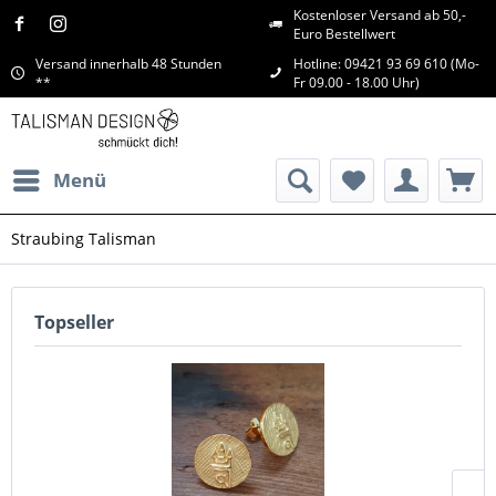
Kostenloser Versand ab 50,-
Euro Bestellwert
Versand innerhalb 48 Stunden
Hotline: 09421 93 69 610 (Mo-
**
Fr 09.00 - 18.00 Uhr)
Menü
Straubing Talisman
Topseller