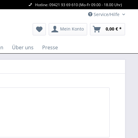
Hotline: 09421 93 69 610 (Mo-Fr 09.00 - 18.00 Uhr)
Service/Hilfe
Mein Konto
0,00 € *
en
Über uns
Presse