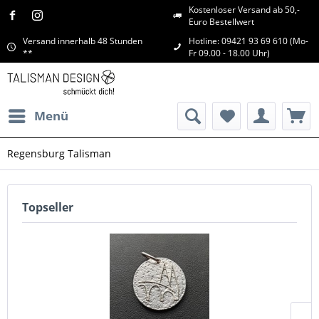
Kostenloser Versand ab 50,-
Euro Bestellwert
Versand innerhalb 48 Stunden
Hotline: 09421 93 69 610 (Mo-
**
Fr 09.00 - 18.00 Uhr)
Menü
Regensburg Talisman
Topseller