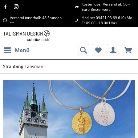
Kostenloser Versand ab 50,-
Euro Bestellwert
Versand innerhalb 48 Stunden
Hotline: 09421 93 69 610 (Mo-
**
Fr 09.00 - 18.00 Uhr)
Menü
Straubing Talisman