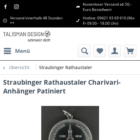
Kostenloser Versand ab 50,-
Euro Bestellwert
Versand innerhalb 48 Stunden
Hotline: 09421 93 69 610 (Mo-
**
Fr 09.00 - 18.00 Uhr)
Menü
Übersicht
Straubinger Rathaustaler
Straubinger Rathaustaler Charivari-
Anhänger Patiniert