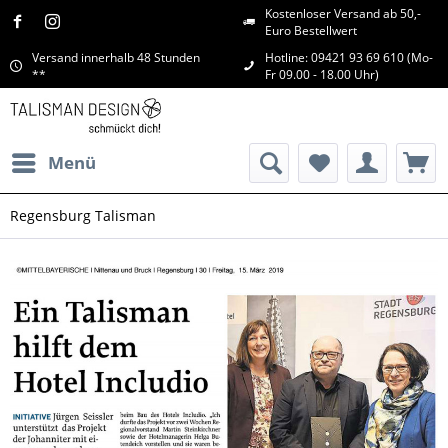
Kostenloser Versand ab 50,-
Euro Bestellwert
Versand innerhalb 48 Stunden
Hotline: 09421 93 69 610 (Mo-
**
Fr 09.00 - 18.00 Uhr)
Menü
Regensburg Talisman