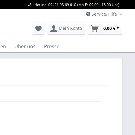
Hotline: 09421 93 69 610 (Mo-Fr 09.00 - 18.00 Uhr)
Service/Hilfe
Mein Konto
0,00 € *
len
Über uns
Presse