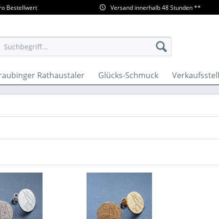
ro Bestellwert
Versand innerhalb 48 Stunden **
raubinger Rathaustaler
Glücks-Schmuck
Verkaufsstel