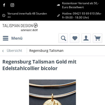
Kostenloser Versand ab 50,-
Euro Bestellwert
Versand innerhalb 48 Stunden
Hotline: 09421 93 69 610 (Mo-
**
Fr 09.00 - 18.00 Uhr)
Menü
Übersicht
Regensburg Talisman
Regensburg Talisman Gold mit
Edelstahlcollier bicolor