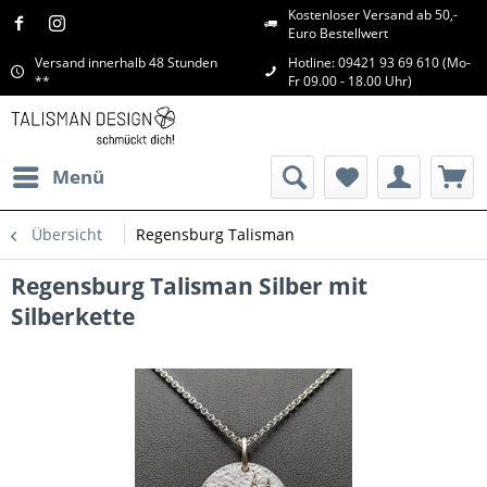
Kostenloser Versand ab 50,-
Euro Bestellwert
Versand innerhalb 48 Stunden
Hotline: 09421 93 69 610 (Mo-
**
Fr 09.00 - 18.00 Uhr)
Menü
Übersicht
Regensburg Talisman
Regensburg Talisman Silber mit
Silberkette