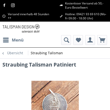
Kostenloser Versand ab 50,-
Euro Bestellwert
Versand innerhalb 48 Stunden
Hotline: 09421 93 69 610 (Mo-
**
Fr 09.00 - 18.00 Uhr)
Menü
Übersicht
Straubing Talisman
Straubing Talisman Patiniert