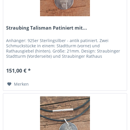
Straubing Talisman Patiniert mit...
Anhänger: 925er Sterlingsilber - antik patiniert. Zwei
Schmuckstücke in einem: Stadtturm (vorne) und
Rathausgiebel (hinten). Größe: 21mm. Design: Straubinger
Stadtturm (Vorderseite) und Straubinger Rathaus
(Rückseite). Umgesetzt: In einem Designwettbewerb durch
die FOSBOS Straubing. Hergestellt: In der Region Pforzheim
151,00 € *
(Deutschlands „Goldstadt“). Kette: Elegantes...
Merken