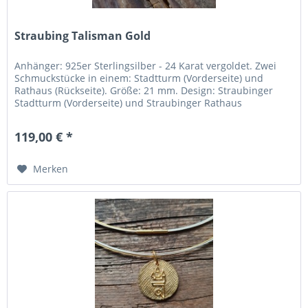
Straubing Talisman Gold
Anhänger: 925er Sterlingsilber - 24 Karat vergoldet. Zwei
Schmuckstücke in einem: Stadtturm (Vorderseite) und
Rathaus (Rückseite). Größe: 21 mm. Design: Straubinger
Stadtturm (Vorderseite) und Straubinger Rathaus
(Rückseite). Umgesetzt: In einem Designwettbewerb durch
die FOSBOS Straubing. Hergestellt: In der Region Pforzheim
119,00 € *
(Deutschlands „Goldstadt“). Inklusive schönem...
Merken