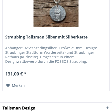
Straubing Talisman Silber mit Silberkette
Anhänger: 925er Sterlingsilber. Größe: 21 mm. Design:
Straubinger Stadtturm (Vorderseite) und Straubinger
Rathaus (Rückseite). Umgesetzt: In einem
Designwettbewerb durch die FOSBOS Straubing.
Hergestellt: In der Region Pforzheim (Deutschlands
„Goldstadt“). Kette: Feine Gliederkette mit Karabiner. Länge:
131,00 € *
45 cm. Material: 925er Silber. Inklusive schönem
Schmuckbeutel. Für...
Merken
Talisman Design