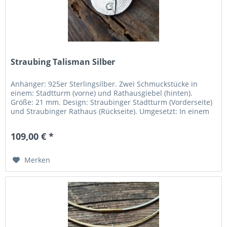
Straubing Talisman Silber
Anhänger: 925er Sterlingsilber. Zwei Schmuckstücke in
einem: Stadtturm (vorne) und Rathausgiebel (hinten).
Größe: 21 mm. Design: Straubinger Stadtturm (Vorderseite)
und Straubinger Rathaus (Rückseite). Umgesetzt: In einem
Designwettbewerb durch die FOSBOS Straubing.
Hergestellt: In der Region Pforzheim (Deutschlands
109,00 € *
„Goldstadt“). Inklusive schönem Schmuckbeutel. Für jeden...
Merken