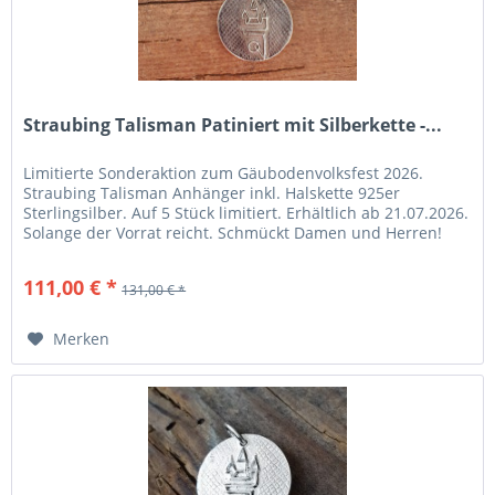
Straubing Talisman Patiniert mit Silberkette -...
Limitierte Sonderaktion zum Gäubodenvolksfest 2026.
Straubing Talisman Anhänger inkl. Halskette 925er
Sterlingsilber. Auf 5 Stück limitiert. Erhältlich ab 21.07.2026.
Solange der Vorrat reicht. Schmückt Damen und Herren!
Anhänger: 925er Sterlingsilber - antik patiniert. Zwei
Schmuckstücke in einem: Stadtturm (vorne) und
111,00 € *
131,00 € *
Rathausgiebel (hinten). Größe: 21mm. Design:...
Merken