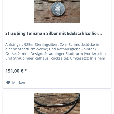
Straubing Talisman Silber mit Edelstahlcollier...
Anhänger: 925er Sterlingsilber. Zwei Schmuckstücke in
einem: Stadtturm (vorne) und Rathausgiebel (hinten).
Größe: 21mm. Design: Straubinger Stadtturm (Vorderseite)
und Straubinger Rathaus (Rückseite). Umgesetzt: In einem
Designwettbewerb durch die FOSBOS Straubing.
Hergestellt: In der Region Pforzheim (Deutschlands
151,00 € *
„Goldstadt“). Kette: Elegantes Edelstahlcollier mit...
Merken