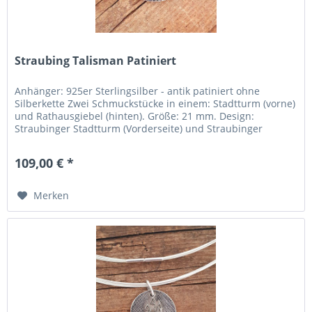
Straubing Talisman Patiniert
Anhänger: 925er Sterlingsilber - antik patiniert ohne
Silberkette Zwei Schmuckstücke in einem: Stadtturm (vorne)
und Rathausgiebel (hinten). Größe: 21 mm. Design:
Straubinger Stadtturm (Vorderseite) und Straubinger
Rathaus (Rückseite). Umgesetzt: In einem
Designwettbewerb durch die FOSBOS Straubing.
109,00 € *
Hergestellt: In der Region Pforzheim (Deutschlands
„Goldstadt“). Inklusive...
Merken