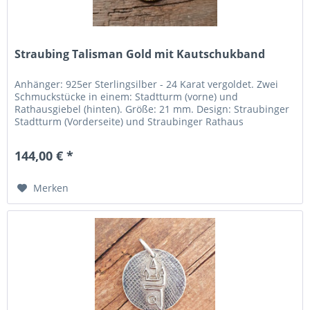
Straubing Talisman Gold mit Kautschukband
Anhänger: 925er Sterlingsilber - 24 Karat vergoldet. Zwei
Schmuckstücke in einem: Stadtturm (vorne) und
Rathausgiebel (hinten). Größe: 21 mm. Design: Straubinger
Stadtturm (Vorderseite) und Straubinger Rathaus
(Rückseite). Umgesetzt: In einem Designwettbewerb durch
die FOSBOS Straubing. Hergestellt: In der Region Pforzheim
144,00 € *
(Deutschlands „Goldstadt“). Kette: Schönes...
Merken