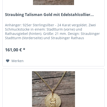
Straubing Talisman Gold mit Edelstahlcollier...
Anhänger: 925er Sterlingsilber - 24 Karat vergoldet. Zwei
Schmuckstücke in einem: Stadtturm (vorne) und
Rathausgiebel (hinten). Größe: 21 mm. Design: Straubinger
Stadtturm (Vorderseite) und Straubinger Rathaus
(Rückseite). Umgesetzt: In einem Designwettbewerb durch
die FOSBOS Straubing. Hergestellt: In der Region Pforzheim
161,00 € *
(Deutschlands „Goldstadt“). Kette: Elegantes...
Merken