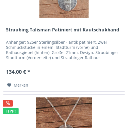
Straubing Talisman Patiniert mit Kautschukband
Anhänger: 925er Sterlingsilber - antik patiniert. Zwei
Schmuckstücke in einem: Stadtturm (vorne) und
Rathausgiebel (hinten). Größe: 21mm. Design: Straubinger
Stadtturm (Vorderseite) und Straubinger Rathaus
(Rückseite). Umgesetzt: In einem Designwettbewerb durch
die FOSBOS Straubing. Hergestellt: In der Region Pforzheim
134,00 € *
(Deutschlands „Goldstadt“). Kette: Schönes
Kautschukband...
Merken
TIPP!