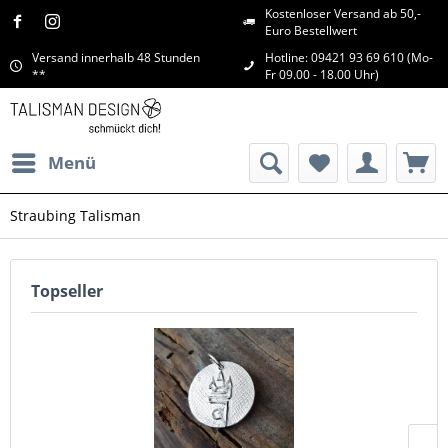
Kostenloser Versand ab 50,-
Euro Bestellwert
Versand innerhalb 48 Stunden
Hotline: 09421 93 69 610 (Mo-
**
Fr 09.00 - 18.00 Uhr)
Menü
Straubing Talisman
Topseller