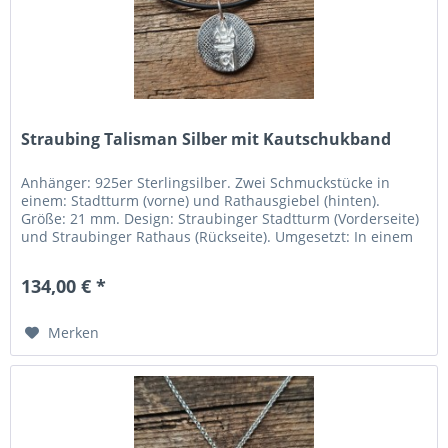
Straubing Talisman Silber mit Kautschukband
Anhänger: 925er Sterlingsilber. Zwei Schmuckstücke in
einem: Stadtturm (vorne) und Rathausgiebel (hinten).
Größe: 21 mm. Design: Straubinger Stadtturm (Vorderseite)
und Straubinger Rathaus (Rückseite). Umgesetzt: In einem
Designwettbewerb durch die FOSBOS Straubing.
Hergestellt: In der Region Pforzheim (Deutschlands
134,00 € *
„Goldstadt“). Kette: Schönes Kautschukband schwarz mit...
Merken