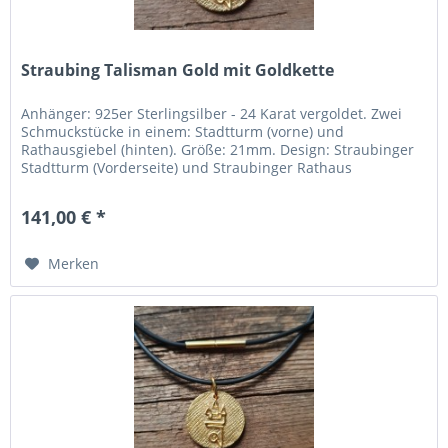
Straubing Talisman Gold mit Goldkette
Anhänger: 925er Sterlingsilber - 24 Karat vergoldet. Zwei
Schmuckstücke in einem: Stadtturm (vorne) und
Rathausgiebel (hinten). Größe: 21mm. Design: Straubinger
Stadtturm (Vorderseite) und Straubinger Rathaus
(Rückseite). Umgesetzt: In einem Designwettbewerb durch
die FOSBOS Straubing. Hergestellt: In der Region Pforzheim
141,00 € *
(Deutschlands „Goldstadt“). Kette: Feine Gliederkette...
Merken