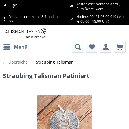
Kostenloser Versand ab 50,-
Euro Bestellwert
Versand innerhalb 48 Stunden
Hotline: 09421 93 69 610 (Mo-
**
Fr 09.00 - 18.00 Uhr)
Menü
Übersicht
Straubing Talisman
Straubing Talisman Patiniert