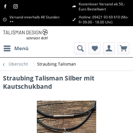
Kostenloser Versand ab 50,-
Euro Bestellwert
Versand innerhalb 48 Stunden
Hotline: 09421 93 69 610 (Mo-
**
Fr 09.00 - 18.00 Uhr)
Menü
Übersicht
Straubing Talisman
Straubing Talisman Silber mit
Kautschukband